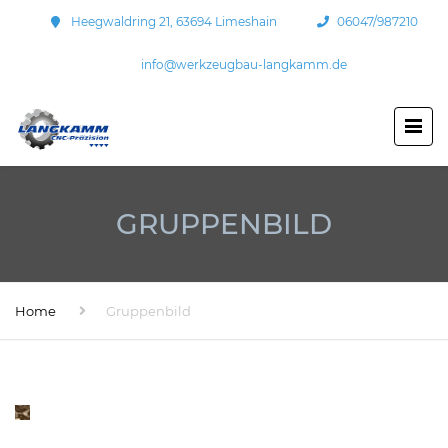
Heegwaldring 21, 63694 Limeshain
06047/987210
info@werkzeugbau-langkamm.de
GRUPPENBILD
Home
Gruppenbild