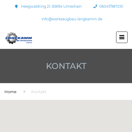
Heegwaldring 21, 63694 Limeshain
06047/987210
info@werkzeugbau-langkamm.de
KONTAKT
Home
Kontakt