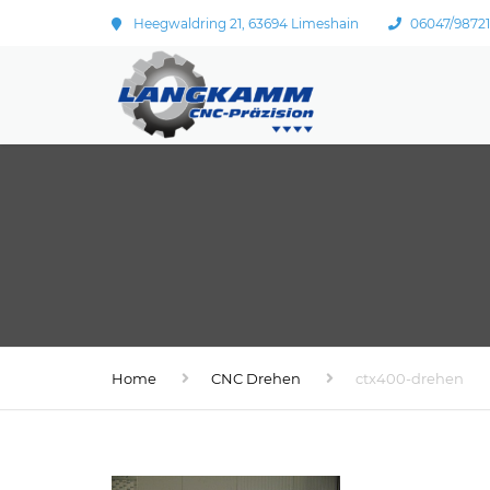
Heegwaldring 21, 63694 Limeshain
06047/9872
Home
CNC Drehen
ctx400-drehen