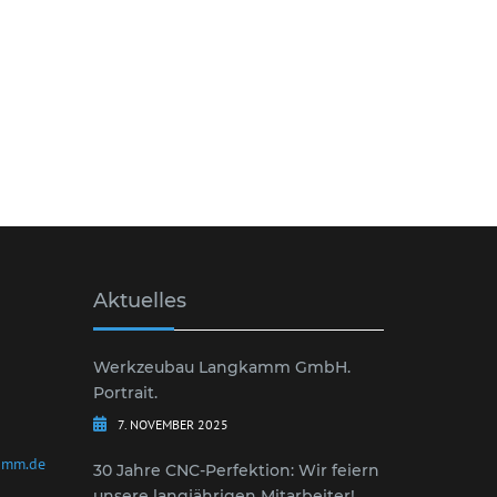
Aktuelles
Werkzeubau Langkamm GmbH.
Portrait.
7. NOVEMBER 2025
amm.de
30 Jahre CNC-Perfektion: Wir feiern
unsere langjährigen Mitarbeiter!