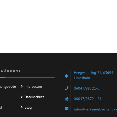
mationen
Heegwaldring 21, 63694
Limeshain
enangebote
Impressum
06047/98721-0
Datenschutz
06047/98721-21
kt
Blog
info@werkzeugbau-langk