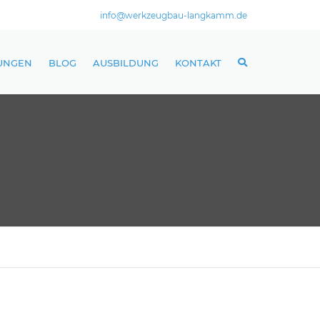
info@werkzeugbau-langkamm.de
TUNGEN
BLOG
AUSBILDUNG
KONTAKT
 DREHEN
FRÄSEN
 RUNDSCHLEIFEN
HSCHLEIFEN
R / AVOR / VERSAND