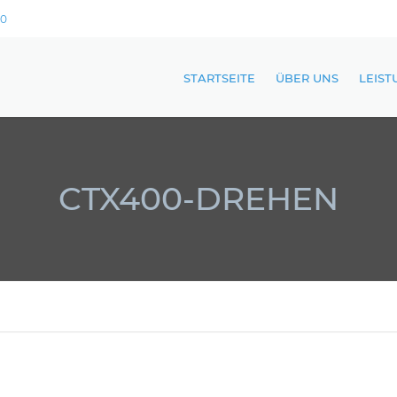
10
STARTSEITE
ÜBER UNS
LEIS
CNC
CNC 
CTX400-DREHEN
CNC
FLAC
LAGE