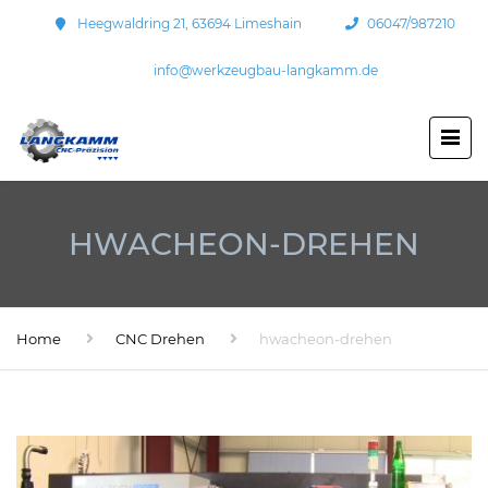
Heegwaldring 21, 63694 Limeshain
06047/987210
info@werkzeugbau-langkamm.de
HWACHEON-DREHEN
Home
CNC Drehen
hwacheon-drehen