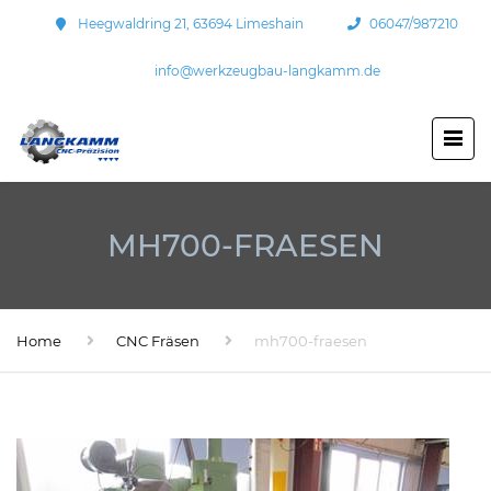
Heegwaldring 21, 63694 Limeshain
06047/987210
info@werkzeugbau-langkamm.de
MH700-FRAESEN
Home
CNC Fräsen
mh700-fraesen