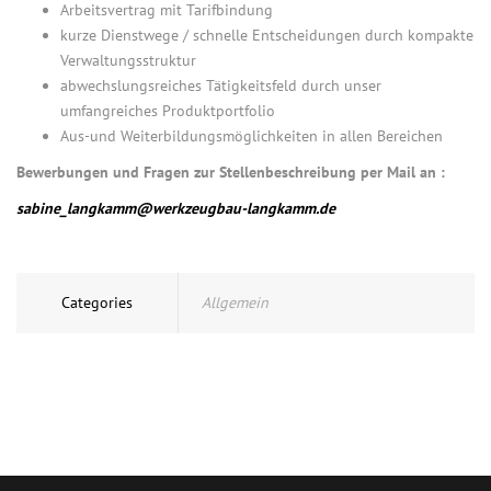
Arbeitsvertrag mit Tarifbindung
kurze Dienstwege / schnelle Entscheidungen durch kompakte
Verwaltungsstruktur
abwechslungsreiches Tätigkeitsfeld durch unser
umfangreiches Produktportfolio
Aus-und Weiterbildungsmöglichkeiten in allen Bereichen
Bewerbungen und Fragen zur Stellenbeschreibung per Mail an :
sabine_langkamm@werkzeugbau-langkamm.de
Categories
Allgemein