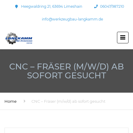
Heegwaldring 21, 63694 Limeshain
06047/987210
info@werkzeugbau-langkamm.de
CNC – FRÄSER (M/W/D) AB
SOFORT GESUCHT
Home
CNC – Fräser (m/w/d) ab sofort gesucht