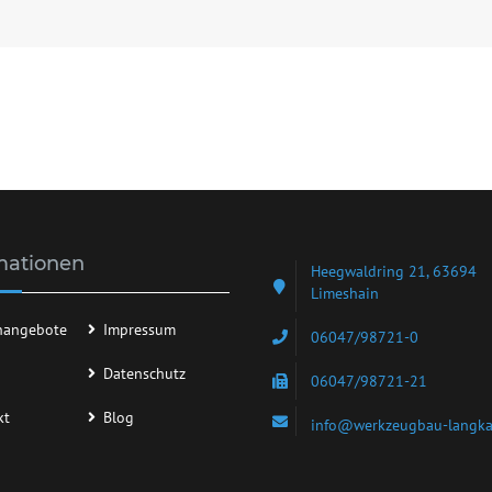
mationen
Heegwaldring 21, 63694
Limeshain
enangebote
Impressum
06047/98721-0
Datenschutz
06047/98721-21
kt
Blog
info@werkzeugbau-langk