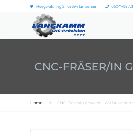
Heegwaldring 21, 63694 Limeshain
06047/9872
CNC-FRÄSER/IN 
Home
CNC-Fräser/in gesucht – Wir brauchen