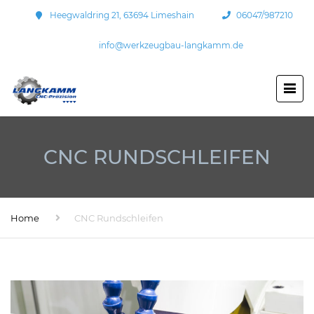
Heegwaldring 21, 63694 Limeshain
06047/987210
info@werkzeugbau-langkamm.de
CNC RUNDSCHLEIFEN
Home
CNC Rundschleifen