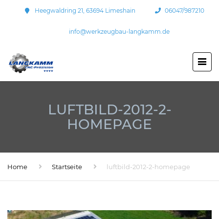
Heegwaldring 21, 63694 Limeshain
06047/987210
info@werkzeugbau-langkamm.de
LUFTBILD-2012-2-
HOMEPAGE
Home
Startseite
luftbild-2012-2-homepage