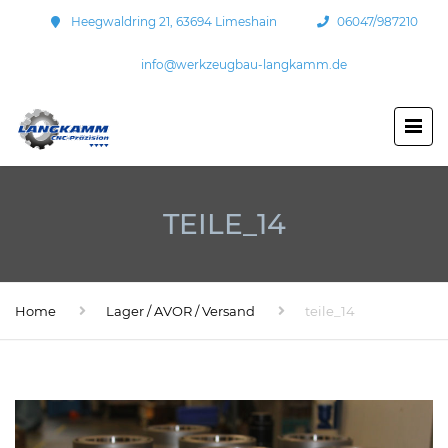
Heegwaldring 21, 63694 Limeshain
06047/987210
info@werkzeugbau-langkamm.de
TEILE_14
Home
Lager / AVOR / Versand
teile_14