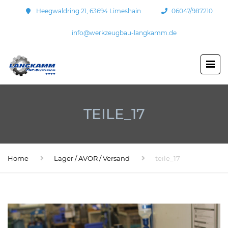
Heegwaldring 21, 63694 Limeshain
06047/987210
info@werkzeugbau-langkamm.de
TEILE_17
Home
Lager / AVOR / Versand
teile_17