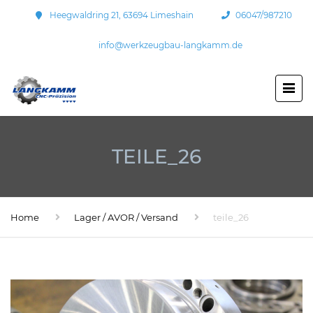
Heegwaldring 21, 63694 Limeshain
06047/987210
info@werkzeugbau-langkamm.de
TEILE_26
Home
Lager / AVOR / Versand
teile_26