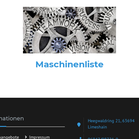
Maschinenliste
mationen
Heegwaldring 21, 63694
Limeshain
enangebote
Impressum