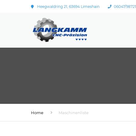
Heegwaldring 21, 63694 Limeshain
06047/9872
Home
Maschinenliste