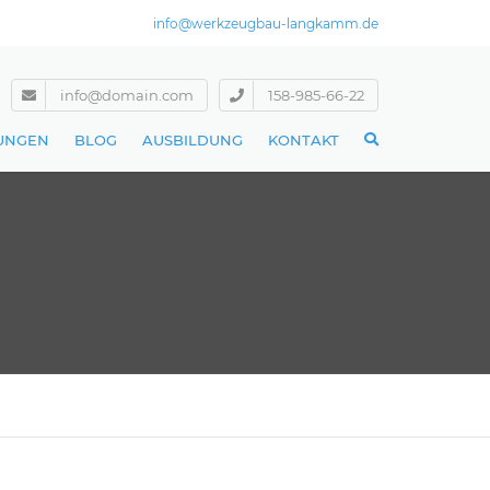
info@werkzeugbau-langkamm.de
info@domain.com
158-985-66-22
TUNGEN
BLOG
AUSBILDUNG
KONTAKT
 DREHEN
FRÄSEN
 RUNDSCHLEIFEN
HSCHLEIFEN
R / AVOR / VERSAND