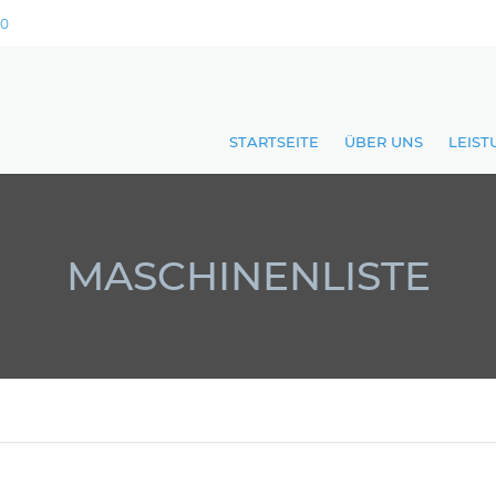
10
STARTSEITE
ÜBER UNS
LEIS
CNC
CNC 
MASCHINENLISTE
CNC
FLAC
LAGE