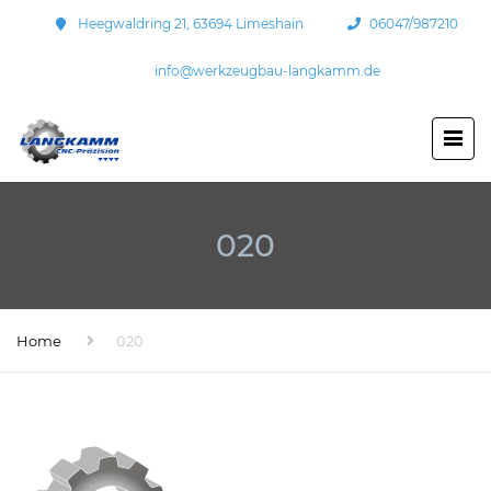
Heegwaldring 21, 63694 Limeshain
06047/987210
info@werkzeugbau-langkamm.de
020
Home
020