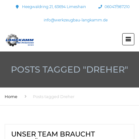
Heegwaldring 21, 63694 Limeshain
06047/987210
info@werkzeugbau-langkamm.de
POSTS TAGGED "DREHER"
Home
Posts tagged Dreher
UNSER TEAM BRAUCHT