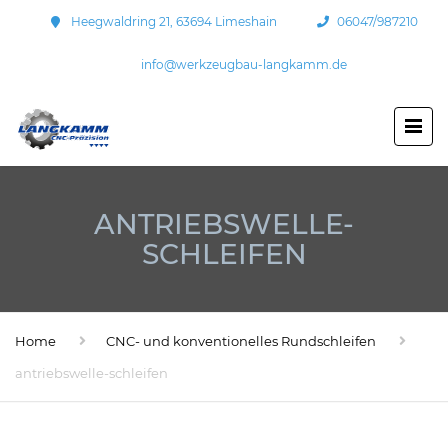
Heegwaldring 21, 63694 Limeshain
06047/987210
info@werkzeugbau-langkamm.de
ANTRIEBSWELLE-
SCHLEIFEN
Home
CNC- und konventionelles Rundschleifen
antriebswelle-schleifen