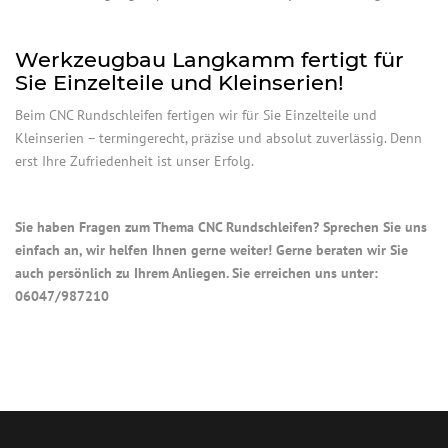
Werkzeugbau Langkamm fertigt für
Sie Einzelteile und Kleinserien!
Beim CNC Rundschleifen fertigen wir für Sie Einzelteile und
Kleinserien – termingerecht, präzise und absolut zuverlässig. Denn
erst Ihre Zufriedenheit ist unser Erfolg.
Sie haben Fragen zum Thema CNC Rundschleifen? Sprechen Sie uns
einfach an, wir helfen Ihnen gerne weiter! Gerne beraten wir Sie
auch persönlich zu Ihrem Anliegen. Sie erreichen uns unter:
06047/987210