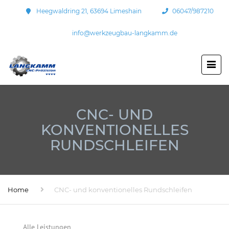
Heegwaldring 21, 63694 Limeshain
06047/987210
info@werkzeugbau-langkamm.de
CNC- UND
KONVENTIONELLES
RUNDSCHLEIFEN
Home
CNC- und konventionelles Rundschleifen
Alle Leistungen