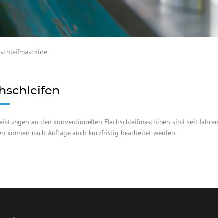
hschleifmaschine
hschleifen
eistungen an den konventionellen Flachschleifmaschinen sind seit Jahren 
en können nach Anfrage auch kurzfristig bearbeitet werden.