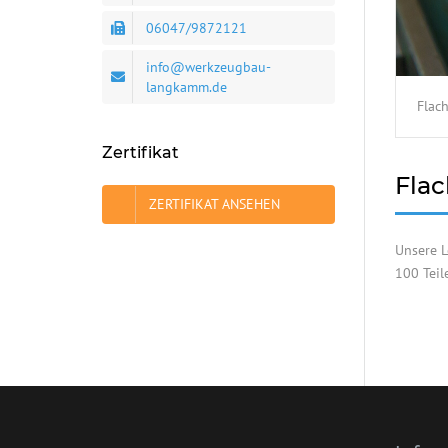
06047/9872121
info@werkzeugbau-
langkamm.de
Flac
Zertifikat
Flac
ZERTIFIKAT ANSEHEN
Unsere L
100 Teil