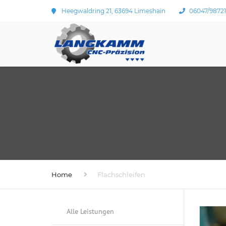
Heegwaldring 21, 63694 Limeshain
06047/9872
Home
Flachschleifen
Alle Leistungen