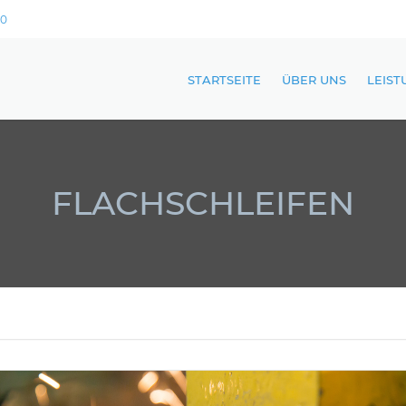
10
STARTSEITE
ÜBER UNS
LEIS
CNC
CNC 
FLACHSCHLEIFEN
CNC
FLAC
LAGE